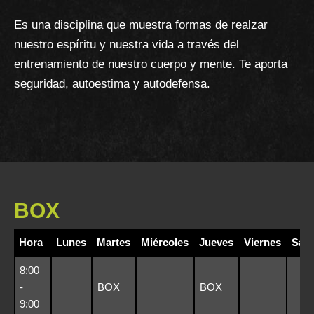
Es una disciplina que muestra formas de realzar
nuestro espíritu y nuestra vida a través del
entrenamiento de nuestro cuerpo y mente. Te aporta
seguridad, autoestima y autodefensa.
BOX
Hora
Lunes
Martes
Miércoles
Jueves
Viernes
Sáb
Hora
Lunes
Martes
Miércoles
Jueves
Viernes
Sáb
8:00
-
BOX
BOX
9:00