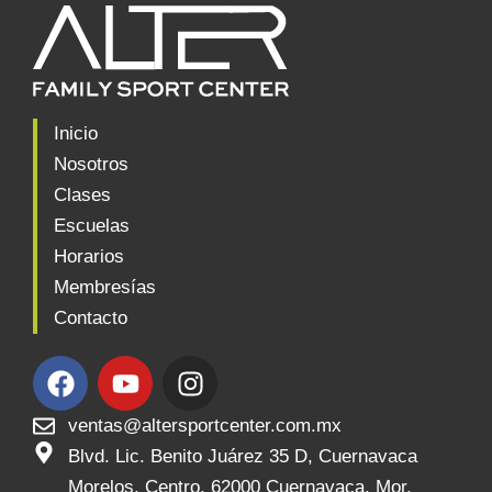
Inicio
Nosotros
Clases
Escuelas
Horarios
Membresías
Contacto
F
Y
I
a
o
n
c
u
s
ventas@altersportcenter.com.mx
e
t
t
Blvd. Lic. Benito Juárez 35 D, Cuernavaca
b
u
a
Morelos, Centro, 62000 Cuernavaca, Mor.